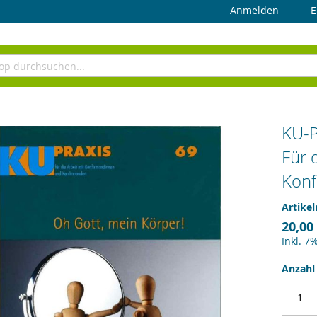
Anmelden
E
KU-P
Für 
Kon
Artike
20,00
Inkl. 7
Anzahl