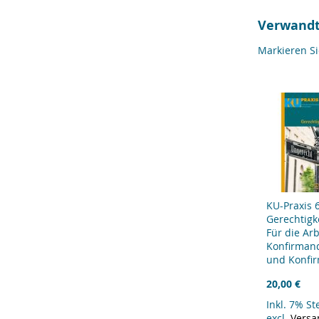
Verwandt
Markieren S
KU-Praxis 
Gerechtigk
Für die Arb
Konfirman
und Konfi
20,00 €
Inkl. 7% S
excl.
Versa