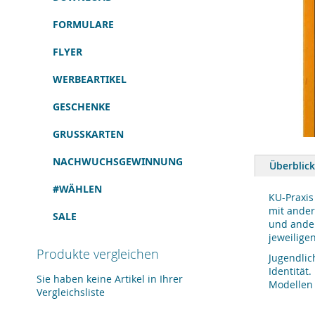
FORMULARE
FLYER
WERBEARTIKEL
GESCHENKE
GRUSSKARTEN
Zum
Anfang
NACHWUCHSGEWINNUNG
Überblick
der
Bildergalerie
#WÄHLEN
springen
KU-Praxis
mit ander
SALE
und ander
jeweilige
Produkte vergleichen
Jugendlic
Identität
Sie haben keine Artikel in Ihrer
Modellen 
Vergleichsliste