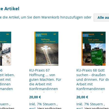
e Artikel
ie die Artikel, um Sie dem Warenkorb hinzuzufügen oder
Alle a
66
KU-Praxis 67
KU-Praxis 68 Gott
eit leben.
Hoffnung ... von
suchen - draußen
eit mit
guten Mächten. Für
und drinnen. Für di
dinnen
die Arbeit mit
Arbeit mit
rmanden
Konfirmandinnen
Konfirmandinnen
und Konfirmanden
und Konfirmanden
20,00 €
20,00 €
teuern
,
Inkl. 7% Steuern
,
Inkl. 7% Steuern
,
ndkosten
excl.
Versandkosten
excl.
Versandkosten