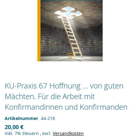
Zum
KU-Praxis 67 Hoffnung ... von guten
Anfang
Mächten. Für die Arbeit mit
der
Bildergalerie
Konfirmandinnen und Konfirmanden
springen
Artikelnummer
44-218
20,00 €
Inkl. 7% Steuern
,
excl.
Versandkosten