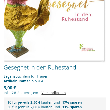
Zum
Gesegnet in den Ruhestand
Anfang
der
Segensbüchlein für Frauen
Bildergalerie
Artikelnummer
97-204
springen
3,00 €
Inkl. 7% Steuern
,
excl.
Versandkosten
10 für jeweils
2,50 €
kaufen und
17
% sparen
30 für jeweils
2,00 €
kaufen und
33
% sparen