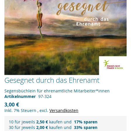
Zum
Gesegnet durch das Ehrenamt
Anfang
der
Segensbüchlein für ehrenamtliche Mitarbeiter*innen
Bildergalerie
Artikelnummer
97-324
springen
3,00 €
Inkl. 7% Steuern
,
excl.
Versandkosten
10 für jeweils
2,50 €
kaufen und
17
% sparen
30 für jeweils
2,00 €
kaufen und
33
% sparen