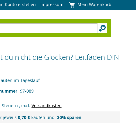
in Konto erstellen
Impressum
Mein Warenkorb
t du nicht die Glocken? Leitfaden DIN
läuten im Tageslauf
lnummer
97-089
% Steuern
,
excl.
Versandkosten
r jeweils
0,70 €
kaufen und
30
% sparen