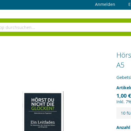
Anmelden
E
Hörs
A5
Gebets
Artike
1,00 €
Inkl. 7
10 fü
Anzahl