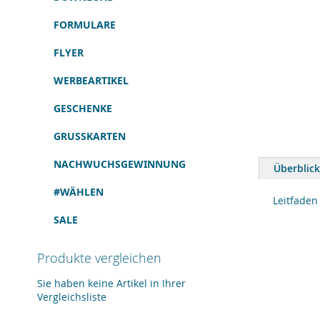
FORMULARE
FLYER
WERBEARTIKEL
GESCHENKE
GRUSSKARTEN
Zum
Anfang
NACHWUCHSGEWINNUNG
Überblick
der
Bildergalerie
#WÄHLEN
springen
Leitfaden
SALE
Produkte vergleichen
Sie haben keine Artikel in Ihrer
Vergleichsliste