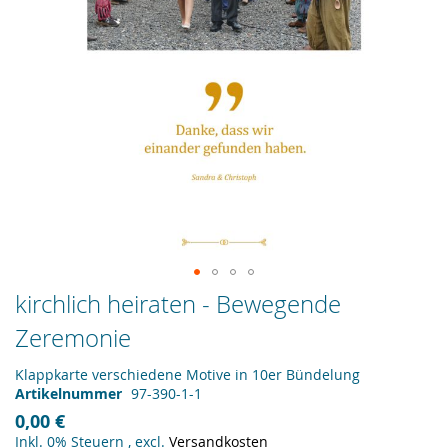
Zum
kirchlich heiraten - Bewegende
Anfang
Zeremonie
der
Bildergalerie
springen
Klappkarte verschiedene Motive in 10er Bündelung
Artikelnummer
97-390-1-1
0,00 €
Inkl. 0% Steuern
,
excl.
Versandkosten