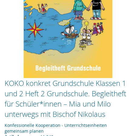
Zum
KOKO konkret Grundschule Klassen 1
Anfang
und 2 Heft 2 Grundschule. Begleitheft
der
Bildergalerie
für Schüler*innen – Mia und Milo
springen
unterwegs mit Bischof Nikolaus
Konfessionelle Kooperation - Unterrichtseinheiten
gemeinsam planen