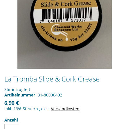
Zum
La Tromba Slide & Cork Grease
Anfang
der
Stimmzugfett
Bildergalerie
Artikelnummer
31-80000402
springen
6,90 €
Inkl. 19% Steuern
,
excl.
Versandkosten
Anzahl