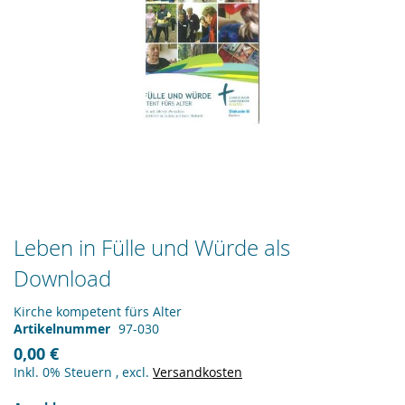
Zum
Leben in Fülle und Würde als
Anfang
Download
der
Bildergalerie
springen
Kirche kompetent fürs Alter
Artikelnummer
97-030
0,00 €
Inkl. 0% Steuern
,
excl.
Versandkosten