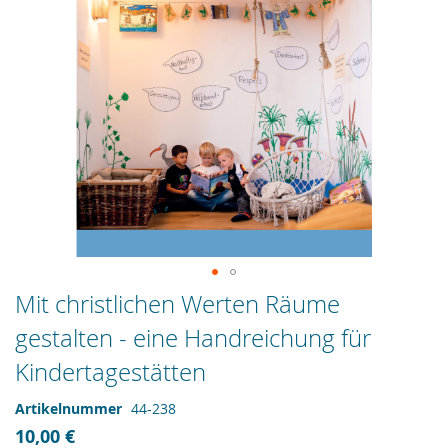
Zum
Mit christlichen Werten Räume
Anfang
gestalten - eine Handreichung für
der
Bildergalerie
Kindertagestätten
springen
Artikelnummer
44-238
10,00 €