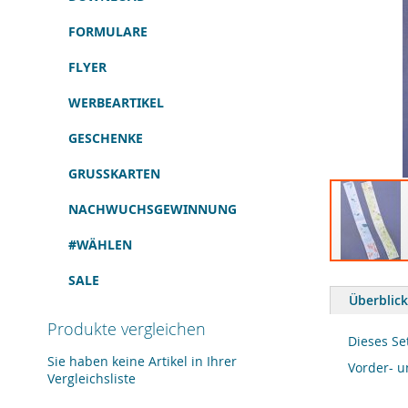
FORMULARE
FLYER
WERBEARTIKEL
GESCHENKE
GRUSSKARTEN
NACHWUCHSGEWINNUNG
#WÄHLEN
Zum
SALE
Anfang
Überblick
der
Bildergalerie
Produkte vergleichen
springen
Dieses Se
Sie haben keine Artikel in Ihrer
Vorder- u
Vergleichsliste