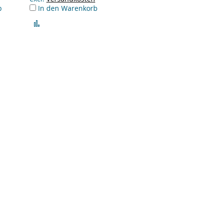
b
In den Warenkorb
Zur
Vergleichsliste
hinzufügen