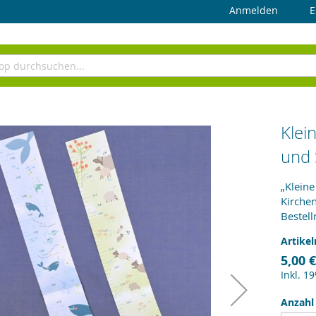
Anmelden
E
Klei
und 
„Kleine
Kirche
Bestel
Artike
5,00 €
Inkl. 1
Anzahl