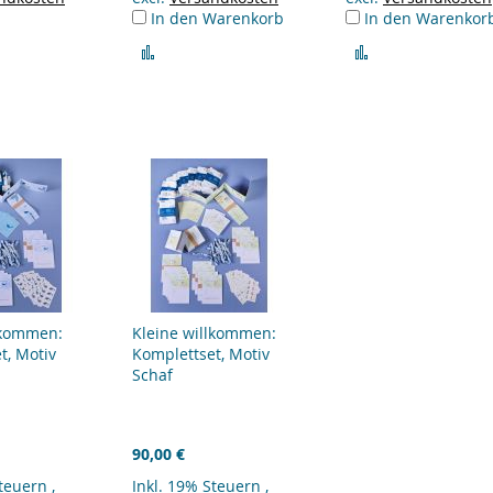
In den Warenkorb
In den Warenkor
ichsliste
Zur
Zur
fügen
Vergleichsliste
Vergleichsliste
hinzufügen
hinzufügen
lkommen:
Kleine willkommen:
t, Motiv
Komplettset, Motiv
Schaf
90,00 €
Steuern
,
Inkl. 19% Steuern
,