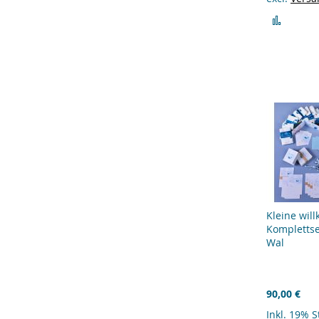
Zur
Vergle
hinzu
Kleine wil
Komplettse
Wal
90,00 €
Inkl. 19% 