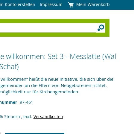
in Konto erstellen
Impressum
Mein Warenkorb
ne willkommen: Set 3 - Messlatte (Wal
Schaf)
 willkommen“ heißt die neue Initiative, die sich über die
ngemeinden an die Eltern von Neugeborenen richtet.
lmöglichkeit nur für Kirchengemeinden
lnummer
97-461
9% Steuern
,
excl.
Versandkosten