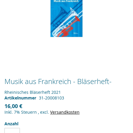
Zum
Musik aus Frankreich - Bläserheft-
Anfang
der
Rheinisches Bläserheft 2021
Bildergalerie
Artikelnummer
31-20008103
springen
16,00 €
Inkl. 7% Steuern
,
excl.
Versandkosten
Anzahl