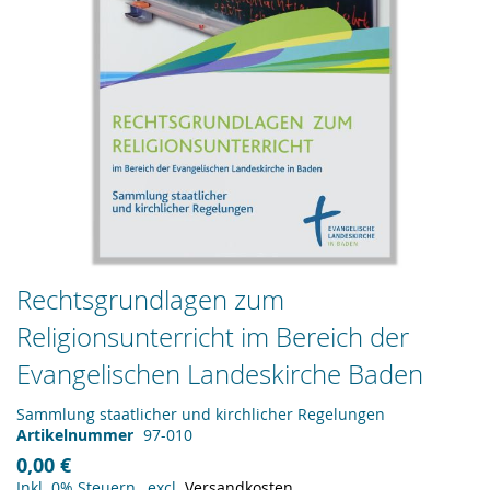
Zum
Rechtsgrundlagen zum
Anfang
Religionsunterricht im Bereich der
der
Bildergalerie
Evangelischen Landeskirche Baden
springen
Sammlung staatlicher und kirchlicher Regelungen
Artikelnummer
97-010
0,00 €
Inkl. 0% Steuern
,
excl.
Versandkosten