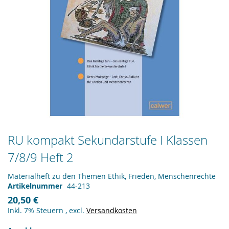
Zum
RU kompakt Sekundarstufe I Klassen
Anfang
7/8/9 Heft 2
der
Bildergalerie
springen
Materialheft zu den Themen Ethik, Frieden, Menschenrechte
Artikelnummer
44-213
20,50 €
Inkl. 7% Steuern
,
excl.
Versandkosten