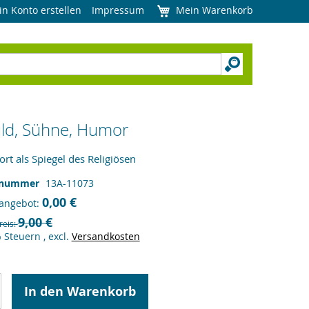
in Konto erstellen
Impressum
Mein Warenkorb
ld, Sühne, Humor
ort als Spiegel des Religiösen
lnummer
13A-11073
0,00 €
angebot
9,00 €
reis
% Steuern
,
excl.
Versandkosten
In den Warenkorb