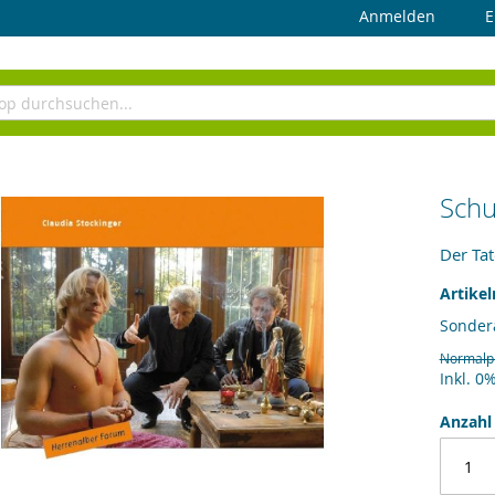
Anmelden
E
Schu
Der Tat
Artike
Sonder
Normalp
Inkl. 0
Anzahl