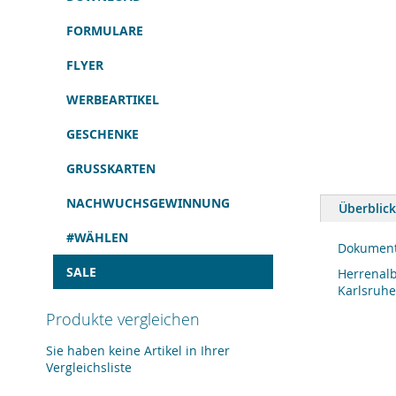
FORMULARE
FLYER
WERBEARTIKEL
GESCHENKE
GRUSSKARTEN
Zum
Anfang
NACHWUCHSGEWINNUNG
Überblick
der
Bildergalerie
#WÄHLEN
springen
Dokument
SALE
Herrenalb
Karlsruhe
Produkte vergleichen
Sie haben keine Artikel in Ihrer
Vergleichsliste