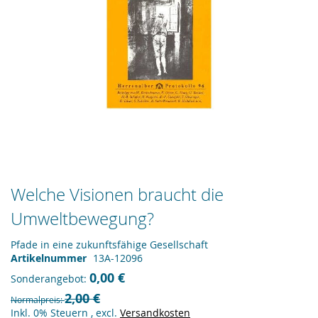
Zum
Welche Visionen braucht die
Anfang
Umweltbewegung?
der
Bildergalerie
springen
Pfade in eine zukunftsfähige Gesellschaft
Artikelnummer
13A-12096
0,00 €
Sonderangebot
2,00 €
Normalpreis
Inkl. 0% Steuern
,
excl.
Versandkosten