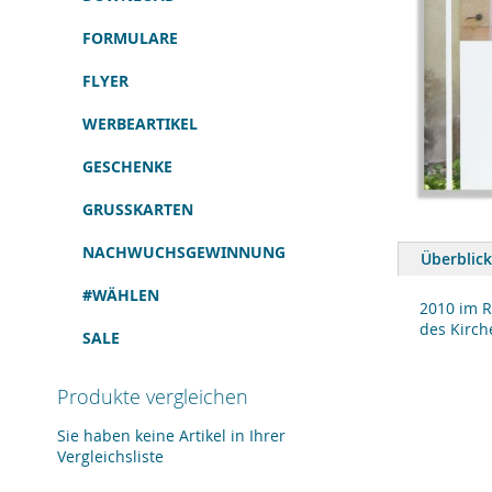
FORMULARE
FLYER
WERBEARTIKEL
GESCHENKE
GRUSSKARTEN
Zum
Anfang
NACHWUCHSGEWINNUNG
Überblick
der
Bildergalerie
#WÄHLEN
springen
2010 im R
des Kirch
SALE
Produkte vergleichen
Sie haben keine Artikel in Ihrer
Vergleichsliste