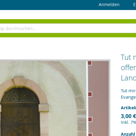
Anmelden
E
Tut 
offe
Land
Tut mir
Evangel
Artike
3,00 €
Inkl. 7
Anzahl