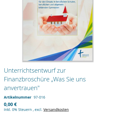
Zum
Unterrichtsentwurf zur
Anfang
Finanzbroschüre „Was Sie uns
der
Bildergalerie
anvertrauen"
springen
Artikelnummer
97-016
0,00 €
Inkl. 0% Steuern
,
excl.
Versandkosten