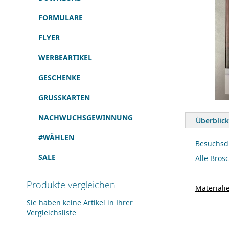
FORMULARE
FLYER
WERBEARTIKEL
GESCHENKE
GRUSSKARTEN
Zum
Anfang
NACHWUCHSGEWINNUNG
Überblick
der
Bildergalerie
#WÄHLEN
springen
Besuchsd
SALE
Alle Bros
Produkte vergleichen
Materiali
Sie haben keine Artikel in Ihrer
Vergleichsliste