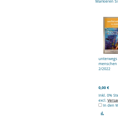
Markieren S
unterwegs
menschen 
2/2022
0,00 €
Inkl. 0% S
excl.
Versa
In den 
Zur
Vergle