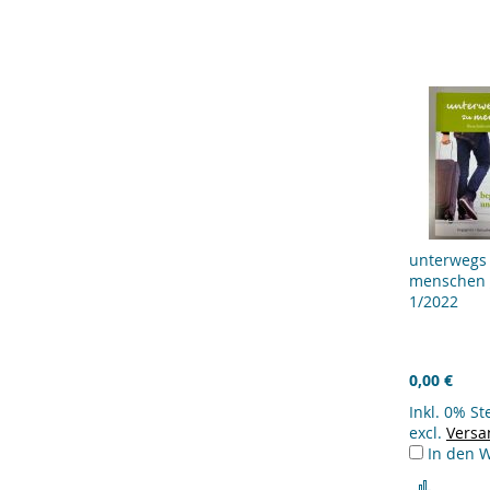
hinzu
unterwegs
menschen 
1/2022
0,00 €
Inkl. 0% S
excl.
Versa
In den 
Zur