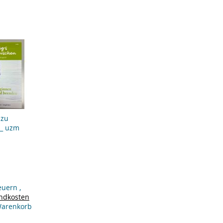
fügen
hinzufügen
hinzufügen
 zu
_ uzm
teuern
,
ndkosten
Warenkorb