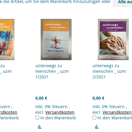
ie die Artikel, um Sie dem Warenkorb hinzuzufügen oder
Alle a
 zu
unterwegs zu
unterwegs zu
_ uzm
menschen _ uzm
menschen _ uzm
1/2021
2/2021
0,00 €
0,00 €
teuern
,
Inkl. 0% Steuern
,
Inkl. 0% Steuern
,
ndkosten
excl.
Versandkosten
excl.
Versandkosten
Warenkorb
In den Warenkorb
In den Warenkor
Zur
Zur
ichsliste
Vergleichsliste
Vergleichsliste