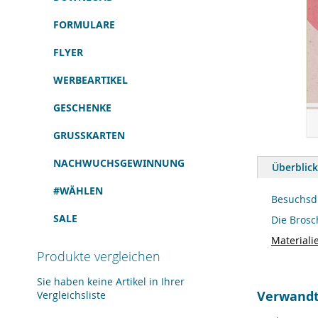
FORMULARE
FLYER
WERBEARTIKEL
GESCHENKE
GRUSSKARTEN
Zum
Anfang
NACHWUCHSGEWINNUNG
Überblick
der
Bildergalerie
#WÄHLEN
springen
Besuchsd
SALE
Die Brosc
Materiali
Produkte vergleichen
Sie haben keine Artikel in Ihrer
Verwandt
Vergleichsliste