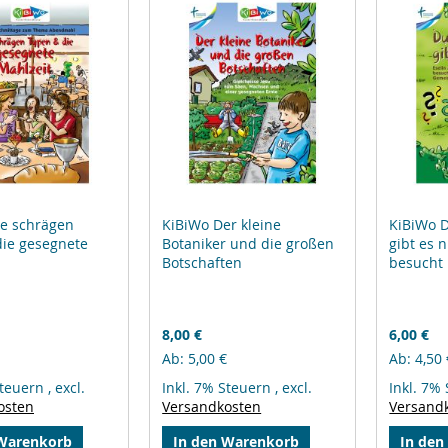
ie schrägen
KiBiWo Der kleine
KiBiWo 
die gesegnete
Botaniker und die großen
gibt es n
Botschaften
besucht
8,00 €
6,00 €
Ab
5,00 €
Ab
4,50 
Steuern
,
excl.
Inkl. 7% Steuern
,
excl.
Inkl. 7%
osten
Versandkosten
Versand
 Warenkorb
In den Warenkorb
In den