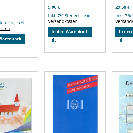
9,00 €
29,50 €
Inkl. 7% Steuern
,
excl.
Inkl. 7%
Versandkosten
Versand
Steuern
,
excl.
osten
In den Warenkorb
In den
 Warenkorb
Zur
Zur
Vergleichsliste
Ver
hinzufügen
hin
leichsliste
ufügen