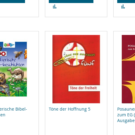
Zur
Zur
leichsliste
Vergleichsliste
Ver
ufügen
hinzufügen
hin
erische Bibel-
Töne der Hoffnung 5
Posaune
ten
zum EG 
Ausgabe