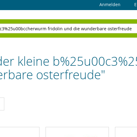
Anmelden
E
 "der kleine b%25u00c3
erbare osterfreude"
cht
Liste