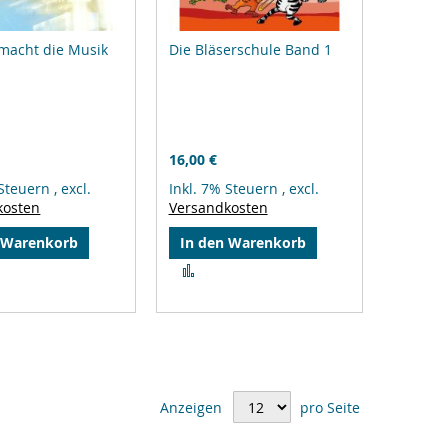
macht die Musik
Die Bläserschule Band 1
16,00 €
 Steuern
,
excl.
Inkl. 7% Steuern
,
excl.
kosten
Versandkosten
 Warenkorb
In den Warenkorb
Zur
gleichsliste
Vergleichsliste
zufügen
hinzufügen
Anzeigen
pro Seite