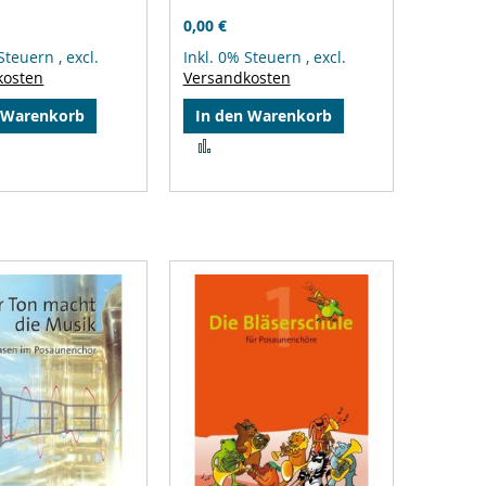
0,00 €
 Steuern
,
excl.
Inkl. 0% Steuern
,
excl.
kosten
Versandkosten
 Warenkorb
In den Warenkorb
Zur
gleichsliste
Vergleichsliste
zufügen
hinzufügen