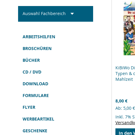
Auswahl Fachbereich
ARBEITSHILFEN
BROSCHÜREN
BÜCHER
KiBiWo D
CD / DVD
Typen & 
Mahlzeit
DOWNLOAD
FORMULARE
8,00 €
FLYER
Ab
5,00 €
Inkl. 7% 
WERBEARTIKEL
Versandk
GESCHENKE
In den