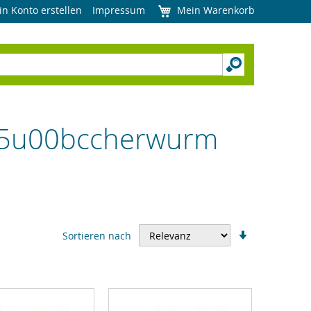
in Konto erstellen
Impressum
Mein Warenkorb
%25u00bccherwurm
In
Sortieren nach
aufsteigend
Reihenfolge