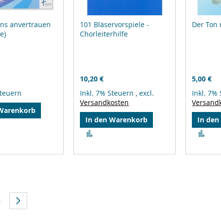
uns anvertrauen
101 Bläservorspiele -
Der Ton 
e)
Chorleiterhilfe
10,20 €
5,00 €
Steuern
Inkl. 7% Steuern
,
excl.
Inkl. 7%
Versandkosten
Versand
 Warenkorb
In den Warenkorb
In den
leichsliste
Zur
Zur
ufügen
Vergleichsliste
Ver
hinzufügen
hin
erade Seite
e
eite
Seite
Weiter
5