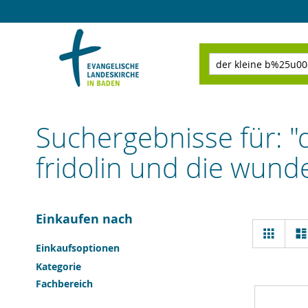
Direkt
zum
Inhalt
Suchen
Suchergebnisse für:
fridolin und die wund
Einkaufen nach
Ansi
Raster
als
Einkaufsoptionen
Kategorie
Fachbereich