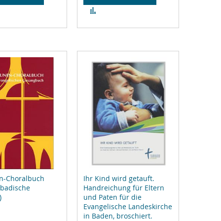
Zur
gleichsliste
Vergleichsliste
zufügen
hinzufügen
n-Choralbuch
Ihr Kind wird getauft.
(badische
Handreichung für Eltern
)
und Paten für die
Evangelische Landeskirche
in Baden, broschiert.