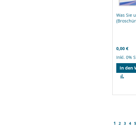
Was Sie 
(Broschür
0,00 €
Inkl. 0% 
In den
Zur
Verg
hinz
Seite
Sie lesen g
1
Seite
Seite
Seit
S
2
3
4