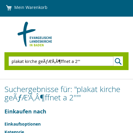
Direkt
Mein Warenkorb
zum
Inhalt
Suchen
Suchergebnisse für: "plakat kirche
geÃƒÆ’Ã‚Â¶ffnet a 2'''"
Einkaufen nach
Einkaufsoptionen
Kategorie