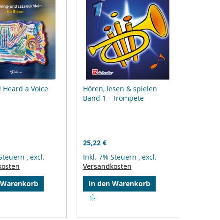
 I Heard a Voice
Hören, lesen & spielen
Band 1 - Trompete
25,22 €
 Steuern
,
excl.
Inkl. 7% Steuern
,
excl.
kosten
Versandkosten
 Warenkorb
In den Warenkorb
Zur
gleichsliste
Vergleichsliste
zufügen
hinzufügen