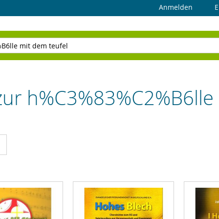
Anmelden
E
"zur h%C3%83%C2%B6lle m
cht
Liste