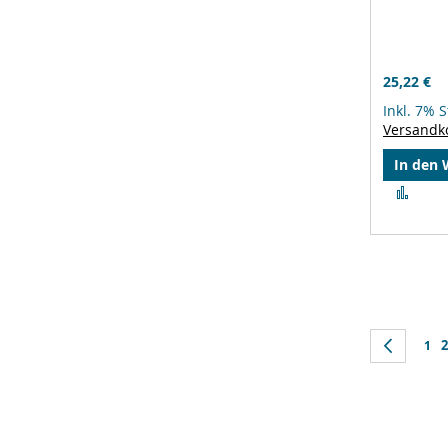
25,22 €
Inkl. 7% 
Versandk
In den
Zur
Verg
hinz
Seite
S
Seite
Zurüc
Seit
2
1