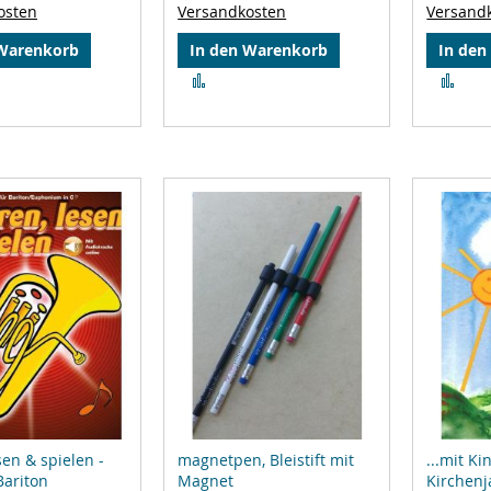
osten
Versandkosten
Versand
 Warenkorb
In den Warenkorb
In den
Zur
Zur
leichsliste
Vergleichsliste
Ver
ufügen
hinzufügen
hin
sen & spielen -
magnetpen, Bleistift mit
...mit K
Bariton
Magnet
Kirchenj