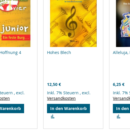
 Hoffnung 4
Hohes Blech
Alleluja,
12,50 €
6,25 €
Steuern
,
excl.
Inkl. 7% Steuern
,
excl.
Inkl. 7%
osten
Versandkosten
Versand
 Warenkorb
In den Warenkorb
In den
Zur
Zur
leichsliste
Vergleichsliste
Ver
ufügen
hinzufügen
hin