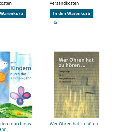
kosten
Versandkosten
 Warenkorb
In den Warenkorb
Zur
gleichsliste
Vergleichsliste
zufügen
hinzufügen
indern durch das
Wer Ohren hat zu hören
ahr