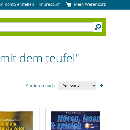
in Konto erstellen
Impressum
Mein Warenkorb
it dem teufel"
In
Sortieren nach
aufsteigend
Reihenfolge