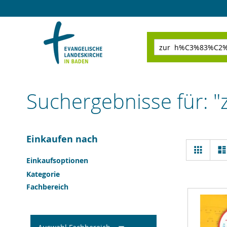
Direkt
zum
Inhalt
Suchen
Suchergebnisse für: 
Einkaufen nach
Ansi
Raster
als
Einkaufsoptionen
Kategorie
Fachbereich