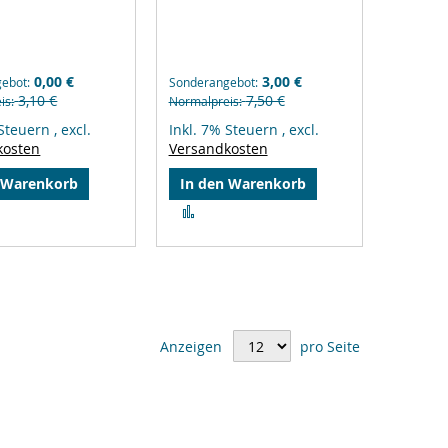
0,00 €
3,00 €
gebot
Sonderangebot
3,10 €
7,50 €
is
Normalpreis
 Steuern
,
excl.
Inkl. 7% Steuern
,
excl.
kosten
Versandkosten
 Warenkorb
In den Warenkorb
Zur
gleichsliste
Vergleichsliste
zufügen
hinzufügen
Anzeigen
pro Seite