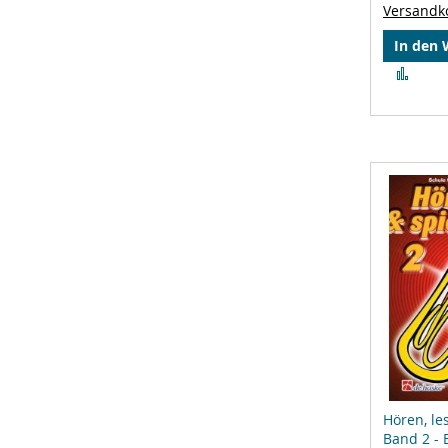
Versandk
In den
Zur
Verg
hinz
Hören, le
Band 2 - 