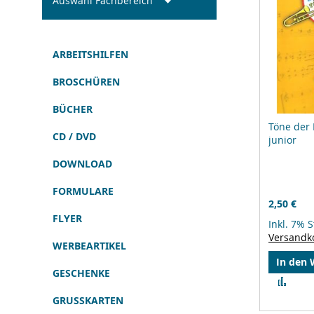
Auswahl Fachbereich
ARBEITSHILFEN
BROSCHÜREN
BÜCHER
Töne der
CD / DVD
junior
DOWNLOAD
FORMULARE
2,50 €
FLYER
Inkl. 7% 
Versandk
WERBEARTIKEL
In den
GESCHENKE
Zur
Verg
GRUSSKARTEN
hinz