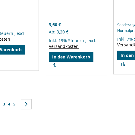
3,60 €
Sonderan
Normalpre
Ab
3,20 €
Steuern
,
excl.
osten
Inkl. 7%
Inkl. 19% Steuern
,
excl.
Versand
Versandkosten
 Warenkorb
In den
In den Warenkorb
leichsliste
Zur
Zur
ufügen
Ver
Vergleichsliste
hin
hinzufügen
ie lesen gerade Seite
k
e
Seite
Seite
Seite
Seite
Weiter
3
4
5