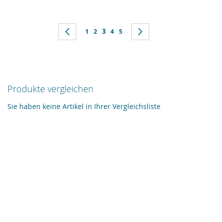
Seite
Sie lesen gerade Seite
Seite
Zurück
Seite
Seite
3
Seite
Seite
Seite
Weiter
1
2
4
5
Produkte vergleichen
Sie haben keine Artikel in Ihrer Vergleichsliste