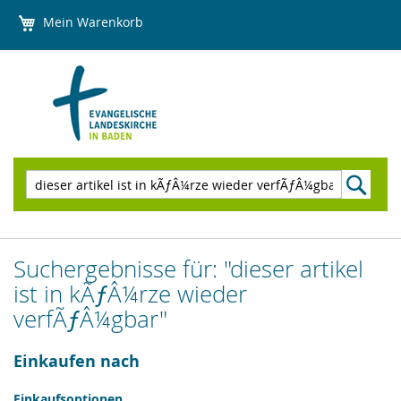
Direkt
Mein Warenkorb
zum
Inhalt
Suchen
Suchergebnisse für: "dieser artikel
ist in kÃƒÂ¼rze wieder
verfÃƒÂ¼gbar"
Einkaufen nach
Einkaufsoptionen