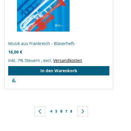
Musik aus Frankreich - Bläserheft-
16,00 €
Inkl. 7% Steuern
,
excl.
Versandkosten
In den Warenkorb
Zur
Vergleichsliste
hinzufügen
Seite
Sie lesen gerade Seite
Seite
Zurück
Seite
Seite
6
Seite
Seite
Seite
Weiter
4
5
7
8