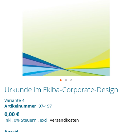
Zum
Urkunde im Ekiba-Corporate-Design
Anfang
der
Variante 4
Bildergalerie
Artikelnummer
97-197
springen
0,00 €
Inkl. 0% Steuern
,
excl.
Versandkosten
Anzahl