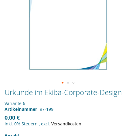
Zum
Urkunde im Ekiba-Corporate-Design
Anfang
der
Variante 6
Bildergalerie
Artikelnummer
97-199
springen
0,00 €
Inkl. 0% Steuern
,
excl.
Versandkosten
Anzahl