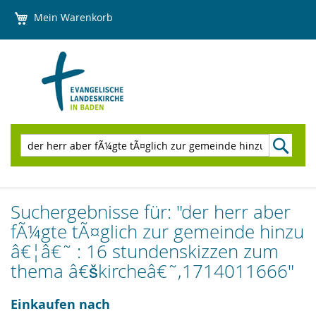
Direkt
Mein Warenkorb
zum
Inhalt
Suchen
Suchergebnisse für: "der herr aber
fÃ¼gte tÃ¤glich zur gemeinde hinzu
â€¦â€˜ : 16 stundenskizzen zum
thema â€škircheâ€˜,1714011666"
Einkaufen nach