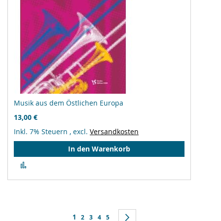
Musik aus dem Östlichen Europa
13,00 €
Inkl. 7% Steuern
,
excl.
Versandkosten
In den Warenkorb
Zur
Vergleichsliste
hinzufügen
Seite
Sie lesen gerade Seite
1
Seite
Seite
Seite
Seite
Seite
Weiter
2
3
4
5