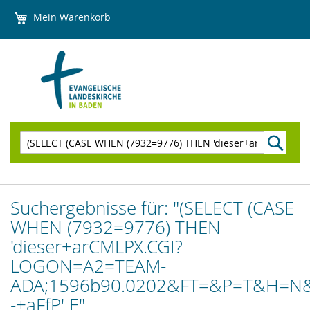
Direkt
Mein Warenkorb
zum
Inhalt
Suchen
Suchergebnisse für: "(SELECT (CASE
WHEN (7932=9776) THEN
'dieser+arCMLPX.CGI?
LOGON=A2=TEAM-
ADA;1596b90.0202&FT=&P=T&H=N&
-+aFfP' E"