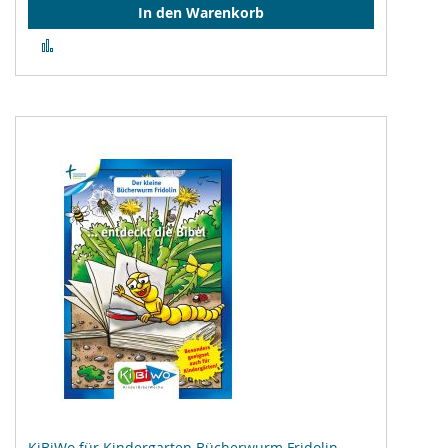
In den Warenkorb
Zur
Vergleichsliste
hinzufügen
KiBiWo für Kindergarten Bücherwurm Fridolin ...