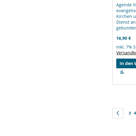
Agende III
evangelis
Kirchen 
Dienst an
gebunde
16,90 €
Inkl. 7% 
Versandk
In den
Zur
Verg
hinz
Seite
Seite
Zurüc
Seit
S
3
4