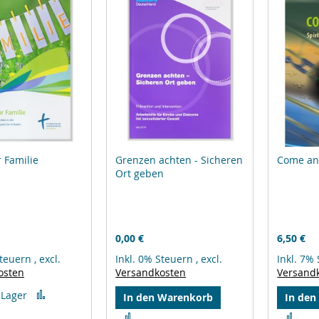
r Familie
Grenzen achten - Sicheren
Come an
Ort geben
0,00 €
6,50 €
Steuern
,
excl.
Inkl. 0% Steuern
,
excl.
Inkl. 7%
osten
Versandkosten
Versand
Zur
 Lager
In den Warenkorb
In den
Vergleichsliste
Zur
Zur