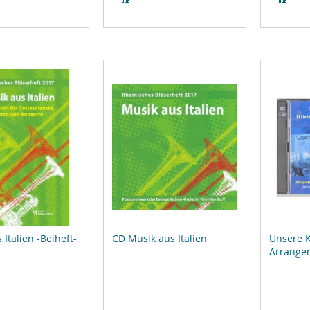
hinzufügen
Vergleichsliste
Ver
hinzufügen
hin
 Italien -Beiheft-
CD Musik aus Italien
Unsere K
Arrange