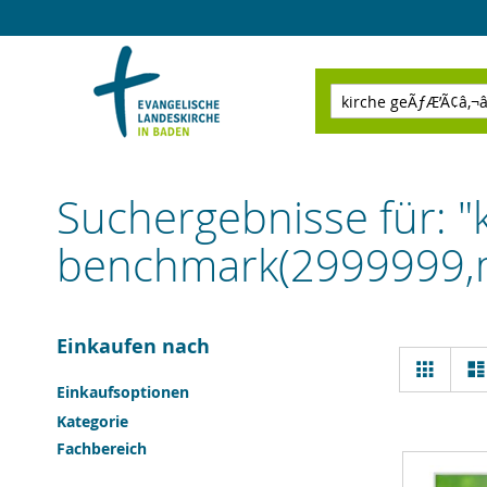
Direkt
zum
Inhalt
Suchen
Suchergebnisse für: "
benchmark(2999999,md
Einkaufen nach
Ansi
Raster
als
Einkaufsoptionen
Kategorie
Fachbereich