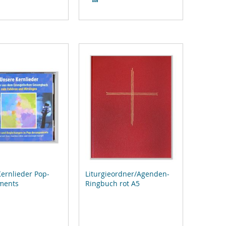
gleichsliste
Vergleichsliste
zufügen
hinzufügen
ernlieder Pop-
Liturgieordner/Agenden-
ments
Ringbuch rot A5