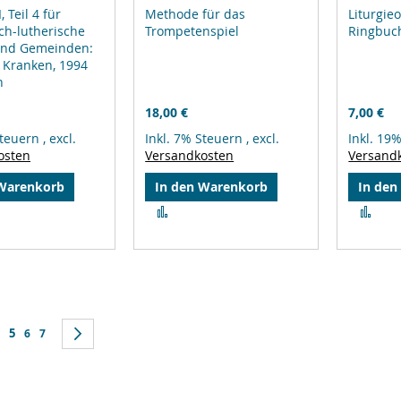
, Teil 4 für
Methode für das
Liturgie
ch-lutherische
Trompetenspiel
Ringbuc
und Gemeinden:
 Kranken, 1994
n
18,00 €
7,00 €
Steuern
,
excl.
Inkl. 7% Steuern
,
excl.
Inkl. 19
osten
Versandkosten
Versand
 Warenkorb
In den Warenkorb
In den
Zur
Zur
leichsliste
Vergleichsliste
Ver
ufügen
hinzufügen
hin
Sie lesen gerade Seite
k
e
eite
5
Seite
Seite
Seite
Weiter
6
7