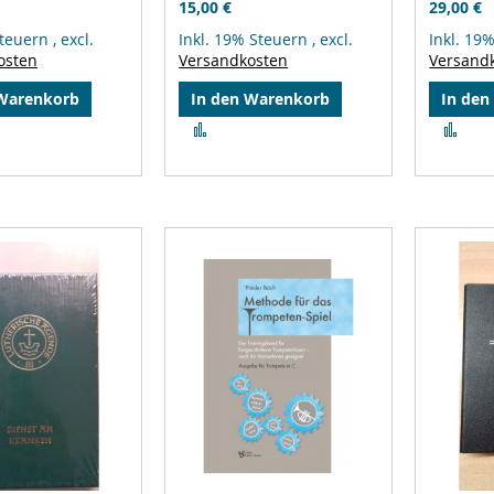
15,00 €
29,00 €
Steuern
,
excl.
Inkl. 19% Steuern
,
excl.
Inkl. 19
osten
Versandkosten
Versand
 Warenkorb
In den Warenkorb
In den
Zur
Zur
leichsliste
Vergleichsliste
Ver
ufügen
hinzufügen
hin