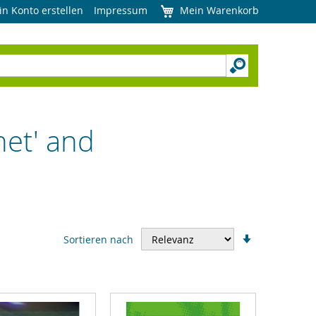
in Konto erstellen
Impressum
Mein Warenkorb
net' and
In
Sortieren nach
aufsteigend
Reihenfolge