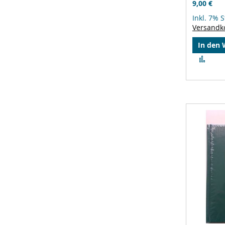
9,00 €
Inkl. 7% 
Versandk
In den
Zur
Verg
hinz