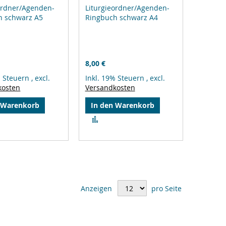
ordner/Agenden-
Liturgieordner/Agenden-
h schwarz A5
Ringbuch schwarz A4
8,00 €
% Steuern
,
excl.
Inkl. 19% Steuern
,
excl.
kosten
Versandkosten
 Warenkorb
In den Warenkorb
Zur
gleichsliste
Vergleichsliste
zufügen
hinzufügen
Anzeigen
pro Seite