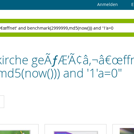
Anmelden
E
kirche geÃƒÆ’Ã¢â‚¬â€œff
5(now())) and '1'a=0"
cht
Liste