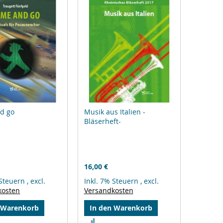
d go
Musik aus Italien -
Bläserheft-
16,00 €
 Steuern
,
excl.
Inkl. 7% Steuern
,
excl.
kosten
Versandkosten
 Warenkorb
In den Warenkorb
Zur