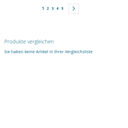
Seite
Sie lesen gerade Seite
1
Seite
Seite
Seite
Seite
Seite
Weiter
2
3
4
5
Produkte vergleichen
Sie haben keine Artikel in Ihrer Vergleichsliste